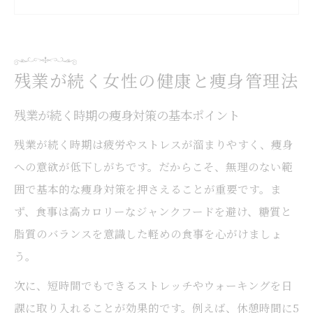
痩身と健康を意識した働き方の秘訣を解説
残業時の痩身ケアで気をつけたい習慣とは
疲労が抜けない時期の痩身ケアの秘訣
残業が続く女性の健康と痩身管理法
疲労回復と痩身効果を両立する生活習慣
痩身を目指す女性が意識したい休息の重要
残業が続く時期の痩身対策の基本ポイント
性
残業が続く時期は疲労やストレスが溜まりやすく、痩身
疲労時でも続く簡単痩身ケア習慣のご紹介
への意欲が低下しがちです。だからこそ、無理のない範
囲で基本的な痩身対策を押さえることが重要です。ま
痩身と疲労対策を組み合わせるポイント
ず、食事は高カロリーなジャンクフードを避け、糖質と
疲労が抜けない時の痩身セルフケア術とは
脂質のバランスを意識した軽めの食事を心がけましょ
仕事と痩身を両立したい方必見
う。
仕事が忙しくてもできる痩身習慣の工夫
次に、短時間でもできるストレッチやウォーキングを日
働きながら痩身を成功させるコツを紹介
課に取り入れることが効果的です。例えば、休憩時間に5