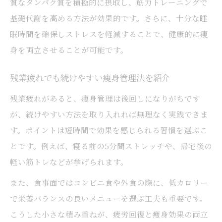
質なタンパク質を積極的に摂取し、筋力トレーニングで
仕事効率化が痩身サポートにつながる理由
基礎代謝を高める方法が効果的です。さらに、十分な睡
痩身と働き方改革を両立させるヒント
眠時間を確保しストレスを軽減することで、健康的に痩
残業疲れから回復する痩身習慣の作り方
身を両立させることが可能です。
残業疲れを癒やす痩身ルーティンのポイン
残業疲れでも続けやすい痩身管理法を紹介
ト
残業疲れがあると、痩身管理は後回しになりがちです
毎日続けやすい痩身回復習慣の取り入れ方
が、続けやすい方法を取り入れれば無理なく実践できま
疲労回復と痩身を両立する生活リズムを解
す。ポイントは短時間で効果を感じられる習慣を選ぶこ
説
とです。例えば、寝る前の5分間ストレッチや、帰宅後の
残業後にできる簡単痩身ケアのおすすめ
軽い筋トレなどが挙げられます。
痩身効果を高める疲労回復法の実例紹介
また、食事面ではコンビニ食や外食の際に、低カロリー
で栄養バランスの良いメニューを選ぶ工夫も重要です。
こうした小さな積み重ねが、疲労回復と痩身効果の両立