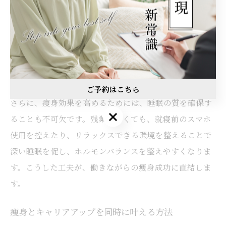
働きながら痩身を成功させるには、計画的な時間管理と
モチベーション維持が鍵となります。例えば、仕事の休
憩時間にストレッチや軽いウォーキングを取り入れるこ
とで、血流改善やストレス軽減につながり、健康的な痩
身効果が期待できます。
ご予約はこちら
さらに、痩身効果を高めるためには、睡眠の質を確保す
ることも不可欠です。残業が多くても、就寝前のスマホ
使用を控えたり、リラックスできる環境を整えることで
深い睡眠を促し、ホルモンバランスを整えやすくなりま
す。こうした工夫が、働きながらの痩身成功に直結しま
す。
痩身とキャリアアップを同時に叶える方法