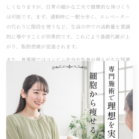
しくなりますが、日常の細かな工夫で健康的な体づくり
は可能です。まず、通勤時に一駅分歩く、エレベーター
の代わりに階段を使うなど、生活の中での活動量を意識
的に増やすことが効果的です。これにより基礎代謝が上
がり、脂肪燃焼が促進されます。
また、食事面ではコンビニ弁当や外食が増えがちな残業
時でも、野菜中心のメニューや高タンパク低脂質の食品
を選ぶことが重要です。小分けのナッツやヨーグルトを
間食に取り入れることで、血糖値の急激な上昇を抑え、
脂肪蓄積を防ぐ助けになります。これらの習慣は忙しい
中でも無理なく継続できるため、長期的な痩身につなが
ります。
働きながら痩身を成功させるコツを紹介