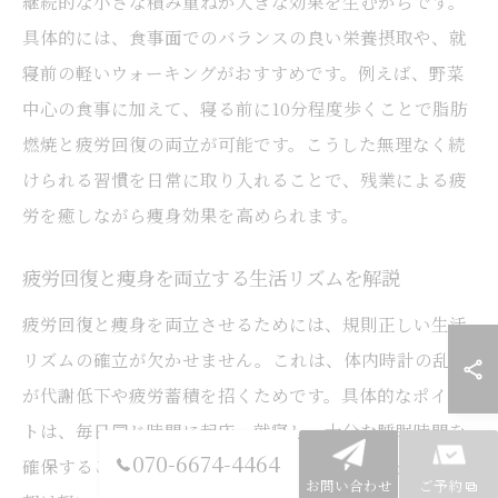
継続的な小さな積み重ねが大きな効果を生むからです。
具体的には、食事面でのバランスの良い栄養摂取や、就
寝前の軽いウォーキングがおすすめです。例えば、野菜
中心の食事に加えて、寝る前に10分程度歩くことで脂肪
燃焼と疲労回復の両立が可能です。こうした無理なく続
けられる習慣を日常に取り入れることで、残業による疲
労を癒しながら痩身効果を高められます。
疲労回復と痩身を両立する生活リズムを解説
疲労回復と痩身を両立させるためには、規則正しい生活
リズムの確立が欠かせません。これは、体内時計の乱れ
が代謝低下や疲労蓄積を招くためです。具体的なポイン
トは、毎日同じ時間に起床・就寝し、十分な睡眠時間を
070-6674-4464
確保することです。例えば、7時間以上の睡眠を確保し、
お問い合わせ
ご予約