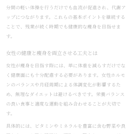
痩身とキャリアアップを同時に叶える方法
分間の軽い体操を行うだけでも血流が促進され、代謝ア
痩身管理と仕事効率化を両立する秘訣
ップにつながります。これらの基本ポイントを継続する
仕事と痩身のバランスを保つための実践法
ことで、残業が続く時期でも健康的な痩身を目指せま
長時間労働が痩身に及ぼす影響とは
す。
長時間労働が痩身に与えるリスクと対策
女性の健康と痩身を両立させる工夫とは
痩身と長時間労働の関係を医学的に解説
女性が痩身を目指す際には、単に体重を減らすだけでな
残業の増加は痩身目標にどう影響するか
く健康面にも十分配慮する必要があります。女性ホルモ
痩身効果を下げる働きすぎの落とし穴とは
ンのバランスや月経周期による体調変化が影響するた
長時間労働下で痩身を目指す注意点
め、無理なダイエットは避けるべきです。栄養バランス
痩身目標を叶えるための働き方改革
の良い食事と適度な運動を組み合わせることが大切で
働き方見直しで痩身目標を達成する方法
す。
痩身に効果的な業務時間の使い方とは
具体的には、ビタミンやミネラルを豊富に含む野菜や良
痩身目標と健康を守る働き方の工夫を紹介