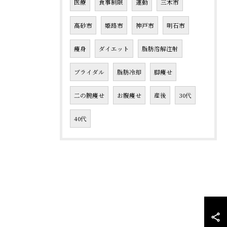
医療
食事制限
運動
三木市
高砂市
姫路市
神戸市
明石市
痩身
ダイエット
脂肪溶解注射
ブライダル
脂肪冷却
脚痩せ
二の腕痩せ
お腹痩せ
産後
30代
40代