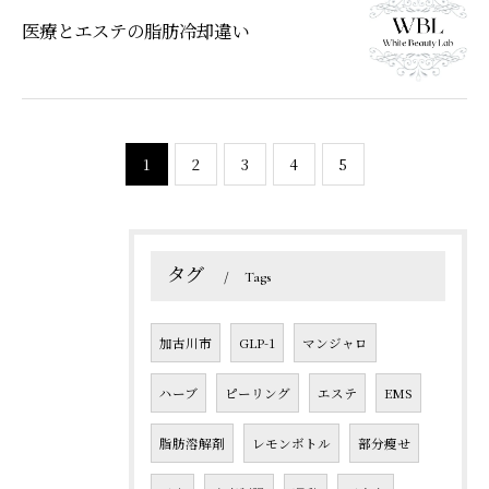
医療とエステの脂肪冷却違い
1
2
3
4
5
タグ
Tags
加古川市
GLP-1
マンジャロ
ハーブ
ピーリング
エステ
EMS
脂肪溶解剤
レモンボトル
部分瘦せ