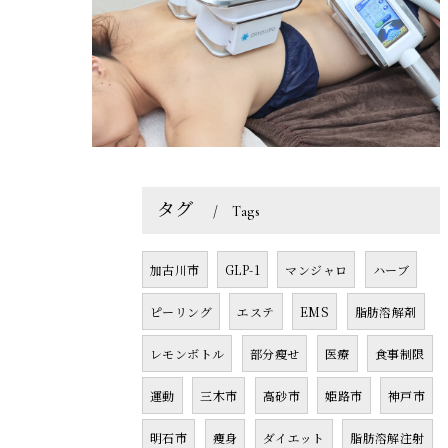
タグ
Tags
加古川市
GLP-1
マンジャロ
ハーブ
ピーリング
エステ
EMS
脂肪溶解剤
レモンボトル
部分瘦せ
医療
食事制限
運動
三木市
高砂市
姫路市
神戸市
明石市
痩身
ダイエット
脂肪溶解注射