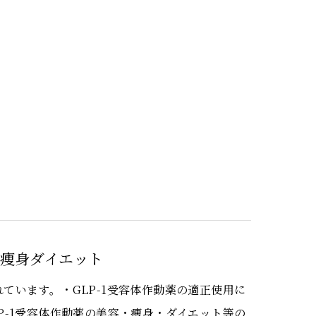
ロ)痩身ダイエット
ています。・GLP-1受容体作動薬の適正使用に
P-1受容体作動薬の美容・痩身・ダイエット等の