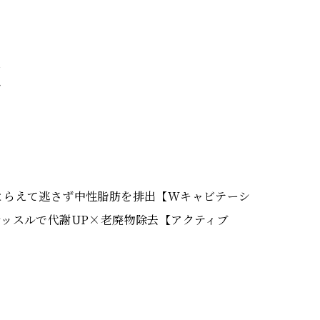
覧
とらえて逃さず中性脂肪を排出【Wキャビテーシ
ッスルで代謝UP×老廃物除去【アクティブ