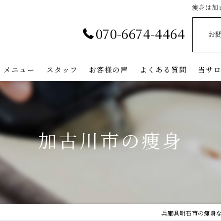
痩身は加古
070-6674-4464
お
メニュー
スタッフ
お客様の声
よくある質問
当サ
加古
神戸
加古川市の痩身
姫路
三木
西宮
兵庫県明石市の痩身ならWh