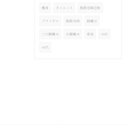
痩身
ダイエット
脂肪溶解注射
ブライダル
脂肪冷却
脚痩せ
二の腕痩せ
お腹痩せ
産後
30代
40代