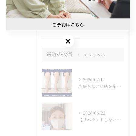
姫路市の痩身
三木市の痩身
西宮市の痩身
ご予約はこちら
最近の投稿
Recent Posts
2026/07/12
⚠️要らない脂肪を削ぎ落とし⚠️
2026/06/22
【リバウンドしない体】