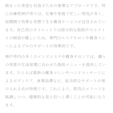
締まった体型を目指すための重要なアプローチです。特
神戸の痩身で得られる清潔感と自信の理由
に兵庫県神戸市では、仕事や家庭で忙しい男性が多く、
効率的な痩身法を忙しい男性へ提案
短期間で効果を実感できる痩身サービスが注目されてい
仕事の合間に実践できる痩身法の選び方
ます。自己流のダイエットでは部分的な脂肪やセルライ
効率重視の痩身施術で時間を有効活用
トの解消が難しいため、専門のエステサロンや痩身マシ
忙しい男性が続けやすい痩身サポート内容
ンによるプロのサポートが効果的です。
神戸エリアで受けられる最新の痩身技術
神戸市内の多くのメンズエステや痩身サロンでは、個々
痩身でライフスタイル改善を目指すコツ
の体質や生活習慣に合わせた施術メニューを提供してい
ます。たとえば最新の痩身マシンやハンドマッサージに
セルライト対策も痩身施術で強化
よるボディケア、食事指導など、総合的なサポートが受
痩身でセルライト対策を強化するポイント
けられる点が特徴です。これにより、筋肉のメリハリを
メンズのセルライト悩みに効果的な痩身法
強調しつつ、健康的な見た目へと導くことが可能になり
神戸で人気のセルライト痩身メニュー紹介
ます。
セルライト除去に特化した痩身施術の流れ