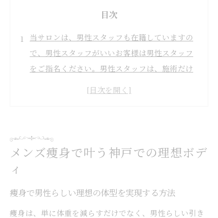
目次
当サロンは、男性スタッフも在籍していますの
で、男性スタッフがいいお客様は男性スタッフ
をご指名ください。男性スタッフは、施術だけ
でなく・食事アドバイスやトレーニング方法の
アドバイスも出来ます。
メンズ痩身で叶う神戸での理想ボディ
痩身で男性らしい理想の体型を実現する方
法
メンズ痩身で叶う神戸での理想ボデ
神戸で選ばれる痩身施術の特徴とメリット
ィ
メンズ特有の悩みに対応した痩身のポイン
痩身で男性らしい理想の体型を実現する方法
ト
痩身は、単に体重を減らすだけでなく、男性らしい引き
痩身で変わる見た目と印象を体験しよう