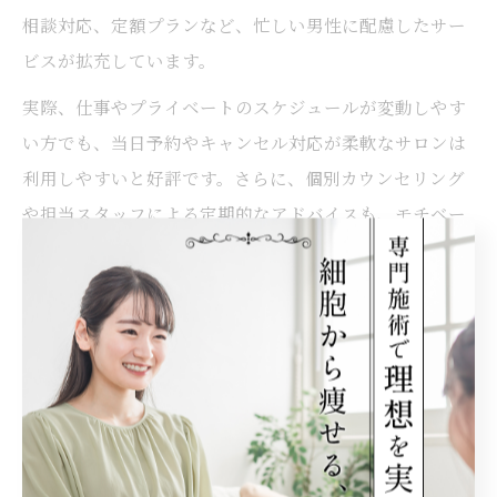
相談対応、定額プランなど、忙しい男性に配慮したサー
ビスが拡充しています。
実際、仕事やプライベートのスケジュールが変動しやす
い方でも、当日予約やキャンセル対応が柔軟なサロンは
利用しやすいと好評です。さらに、個別カウンセリング
や担当スタッフによる定期的なアドバイスも、モチベー
ション維持や失敗防止に役立ちます。
痩身成功者の多くは「スタッフのサポートで途中で挫折
せず続けられた」「生活リズムに合わせてプラン調整し
てもらえた」と感想を述べています。初心者には、最初
から高額コースを選ばず、まずは体験や短期プランで自
分に合うか確認することがリスク回避のポイントです。