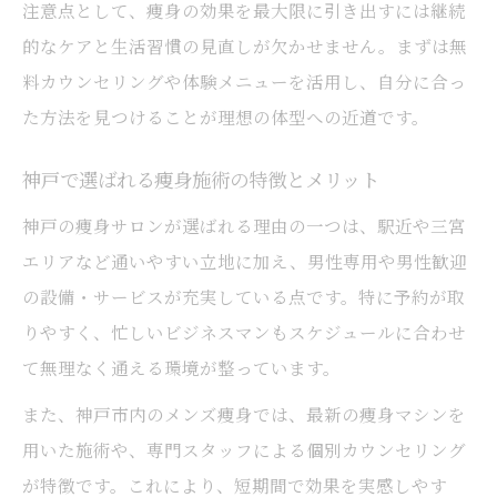
注意点として、痩身の効果を最大限に引き出すには継続
痩身と併用したセルフケアの重要性とは
的なケアと生活習慣の見直しが欠かせません。まずは無
神戸の痩身を通じて自信を手に入れる
料カウンセリングや体験メニューを活用し、自分に合っ
痩身が男性の自信と印象を変える理由
た方法を見つけることが理想の体型への近道です。
神戸の痩身で得られる自己改革の実感例
神戸で選ばれる痩身施術の特徴とメリット
痩身による見た目と心の変化を実感する
自信を高める痩身施術の選び方ポイント
神戸の痩身サロンが選ばれる理由の一つは、駅近や三宮
エリアなど通いやすい立地に加え、男性専用や男性歓迎
痩身体験を通じた男性のポジティブ変化
の設備・サービスが充実している点です。特に予約が取
引き締めを目指す男性が知るべき痩身のコツ
りやすく、忙しいビジネスマンもスケジュールに合わせ
痩身でしっかり引き締めるためのコツ
て無理なく通える環境が整っています。
男性向け痩身で意識したい生活習慣の工夫
また、神戸市内のメンズ痩身では、最新の痩身マシンを
短期間で引き締め効果を実感する方法
用いた施術や、専門スタッフによる個別カウンセリング
痩身施術後のセルフケアで差がつくポイン
が特徴です。これにより、短期間で効果を実感しやす
ト