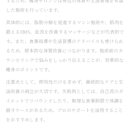
するため、痩身サロンでは男性の体質や生活習慣を考慮
識と経験を培いました。 その経験を活かし、負
した施術を行っています。
担が少なく結果が分かる施術を中心に、 ３０〜
具体的には、脂肪分解を促進するマシン施術や、筋肉を
５０代女性のお悩みに寄り添っています。 産
鍛えるEMS、血流を改善するマッサージなどが代表的で
後や仕事の疲れで、自分のことが後回しになり
す。また、食事指導や生活習慣のアドバイスも受けられ
がちな女性へ。 “気軽にキレイを取り戻せる場
るため、根本的な体質改善につながります。施術前のカ
所”として これからもブログを通して情報をお
ウンセリングで悩みをしっかり伝えることが、効果的な
届けします。
痩身のポイントです。
注意点として、即効性だけを求めず、継続的なケアと生
活改善の両立が大切です。失敗例としては、自己流のダ
イエットでリバウンドしたり、無理な食事制限で体調を
崩すケースがあるため、プロのサポートを活用すること
をおすすめします。