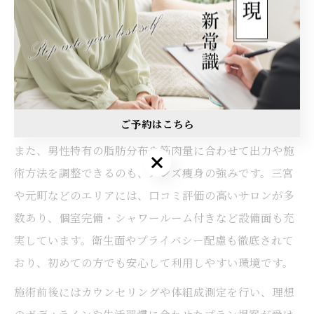
神戸エリアで受けられる最新の痩身技術
神戸市の痩身サロンでは、最新のマシン技術やメンズ専
用プログラムが導入されています。特に、キャビテーシ
ョンやラジオ波、EMSなどの機器は、皮下脂肪やセルラ
イトへの集中的なアプローチが可能で、短期間での見た
目変化を目指せます。
ご予約はこちら
また、男性特有の脂肪分布や筋肉量に合わせて出力や施
術方法を調整できるのも、メンズ痩身の強みです。三宮
や元町などのエリアには、口コミ評価の高いサロンが多
数あり、個室完備・シャワールーム付きなど設備面も充
実しています。衛生面やプライバシー配慮も徹底されて
おり、初めての方でも安心して利用しやすい環境です。
施術前後にはカウンセリングや体組成測定を行い、理想
のボディラインや生活習慣に合わせたプラン提案が受け