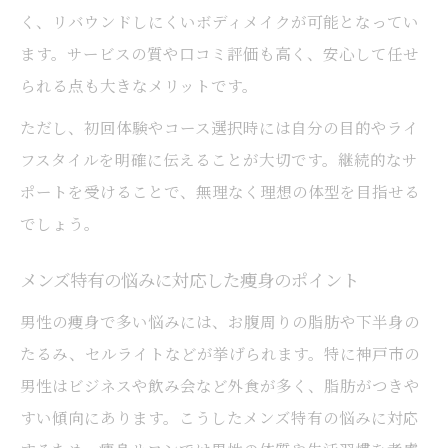
く、リバウンドしにくいボディメイクが可能となってい
モチベーション維持に役立つ痩身の工夫
ます。サービスの質や口コミ評価も高く、安心して任せ
見た目変化と健康効果を両立する痩身体験
られる点も大きなメリットです。
痩身で見た目と健康を同時に手に入れる方
ただし、初回体験やコース選択時には自分の目的やライ
法
フスタイルを明確に伝えることが大切です。継続的なサ
健康的な痩身に必要な生活習慣の見直し
ポートを受けることで、無理なく理想の体型を目指せる
痩身施術がもたらす体調と印象の変化
でしょう。
神戸の痩身で実感できる健康面のメリット
メンズ特有の悩みに対応した痩身のポイント
見た目と体調を両立する痩身体験の流れ
監修者：宮原彩織 明石駅から徒歩3分のプライ
男性の痩身で多い悩みには、お腹周りの脂肪や下半身の
ベートサロンで、 「もっと自分を好きになれる
たるみ、セルライトなどが挙げられます。特に神戸市の
場所」を届けたい想いで運営しています。 以
男性はビジネスや飲み会など外食が多く、脂肪がつきや
前は美容皮膚科の看護師として約７年間勤務
すい傾向にあります。こうしたメンズ特有の悩みに対応
し、 肌ケア・痩身・レーザー治療など幅広い知