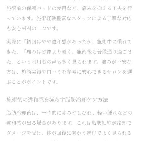
脂肪溶解との違いから見る脂肪冷却の安全
施術前の保護パッドの使用など、痛みを抑える工夫を行
性
っています。施術経験豊富なスタッフによる丁寧な対応
ダウンタイム少なめ脂肪冷却の魅力を探る
も安心材料の一つです。
脂肪冷却でダウンタイムが短い理由とは
実際に「初回はやや違和感があったが、施術中に慣れて
日常生活に影響しにくい脂肪冷却の魅力
きた」「痛みは想像より軽く、施術後も普段通り過ごせ
脂肪冷却の痛みとダウンタイム体験談紹介
た」という利用者の声も多く見られます。痛みが不安な
脂肪冷却なら通いやすく忙しい人にも最適
方は、施術実績や口コミを参考に安心できるサロンを選
痩身エステで定評の脂肪冷却ダウンタイム
ぶことがポイントです。
脂肪冷却検討時に知りたい安心のコツ
施術後の違和感を減らす脂肪冷却ケア方法
脂肪冷却で安心して施術を受けるための準
脂肪冷却後は、一時的に赤みやしびれ、軽い腫れなどの
備
違和感が出る場合があります。これは脂肪細胞が冷却で
脂肪冷却施術前に必ず確認すべきポイント
ダメージを受け、体が回復に向かう過程でよく見られる
脂肪冷却の痛みや副作用を抑えるアドバイ