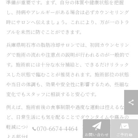
準備が重要です。まず、自分の体質や健康状態を把握
し、持病やアレルギーがある場合は必ずカウンセリング
時にサロンへ伝えましょう。これにより、万が一のトラ
ブルを未然に防ぐことができます。
兵庫県明石市の脂肪冷却サロンでは、初回カウンセリン
グで施術の流れや注意点の説明が行われるのが一般的で
す。施術前には十分な水分補給と、できるだけリラック
スした状態で臨むことが推奨されます。施術部位の状態
や当日の体調も、効果や安全性に影響するため、些細な
変化でもスタッフに相談すると安心です。
例えば、施術前後の食事制限や過度な運動は控えるな
ど、日常生活にも気を配ることでダウンタイムや痛みの
軽減につながります。準備が万全であれば、脂肪冷却に
070-6674-4464
お問い合わせ
ご予約
よる部分痩身効果をより実感しやすくなります。