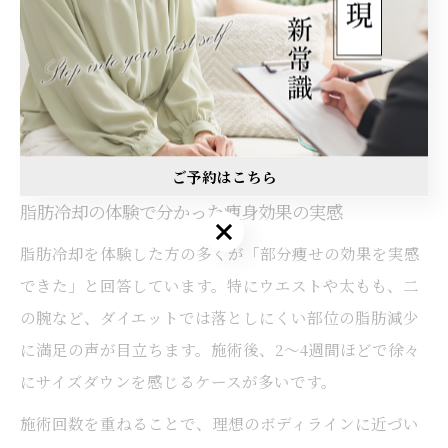
けましょう。
不安や疑問がある場合は、事前にサロンへ相談し、納得
した上で施術を受けることが重要です。信頼できるサロ
ン選びが、安心して脂肪冷却を受けるポイントとなりま
す。
ご予約はこちら
脂肪冷却の体験で分かった痩身効果の実感
脂肪冷却を体験した方の多くが「部分痩せの効果を実感
できた」と回答しています。特にウエストや太もも、二
の腕など、ダイエットでは落としにくい部位の脂肪減少
に満足の声が目立ちます。施術後、2～4週間ほどで徐々
にサイズダウンを感じるケースが多いです。
施術回数を重ねることで、理想のボディラインに近づい