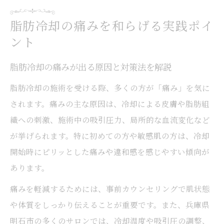
集
脂肪冷却の痛みを和らげる実践ポイ
兵庫県明石市で注目の脂肪冷却体験談
ント
脂肪冷却体験者が語る痛みの実際と感想
明石近くで受けた脂肪冷却の口コミと評判
脂肪冷却の痛みが出る原因と対策法を解説
脂肪冷却の体験談で多い痛みと効果の声
脂肪冷却の施術を受ける際、多くの方が「痛み」を気に
脂肪冷却を明石で受けた時の流れや注意点
されます。痛みの主な原因は、冷却による皮膚や脂肪組
織への刺激、施術中の吸引圧力、局所的な血流変化など
脂肪冷却の体験で分かった痩身効果の実感
が挙げられます。特に初めての方や敏感肌の方は、冷却
痛みが心配な方に選ばれる脂肪冷却の理由
開始時にピリッとした痛みや違和感を感じやすい傾向が
脂肪冷却が痛みの少ない施術とされる理由
あります。
脂肪冷却が選ばれる痩身法のポイント解説
痛みを軽減するためには、事前カウンセリングで肌状態
痛みを抑える脂肪冷却独自の工夫とは何か
や体質をしっかり伝えることが重要です。また、兵庫県
脂肪冷却が安心して選ばれる背景と特徴
明石市の多くのサロンでは、冷却温度や吸引圧の調整、