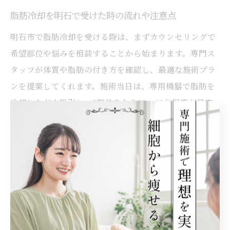
脂肪冷却を明石で受けた時の流れや注意点
明石市で脂肪冷却を受ける際は、まずカウンセリングで
希望部位や悩みを相談することから始まります。専門ス
タッフが体質や脂肪の付き方を確認し、最適な施術プラ
ンを提案してくれます。施術当日は、専用機器で脂肪を
冷却しながら吸引し、1部位あたり30〜60分程度が目安
です。
施術後は赤みや軽い腫れ、しびれが出ることがあります
が、多くの場合は数日で改善します。注意点としては、
施術直後の激しい運動や飲酒を控え、施術部位を強く刺
激しないことが挙げられます。ダウンタイムが短いた
め、日常生活への影響は少ないですが、体調や肌の状態
によってはリスクもあるため、事前にしっかり説明を受