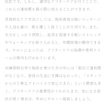
反応です。しかし、適切なアフターケアを行うことで、
ス
これらの違和感を最小限に抑えることができます。
脂肪冷却で満足のいく結果を得る方法とは
具体的なケア方法としては、施術直後は強いマッサージ
脂肪冷却サロン選びで失敗しない基準紹介
や入浴を避け、肌を優しく扱うことが大切です。また、
効果を実感するための脂肪冷却活用術
水分をしっかり摂取し、血流を促進する軽いストレッチ
脂肪冷却効果を高めるアフターケア方法
やウォーキングを取り入れると、早期回復が期待できま
脂肪冷却の効果を実感するまでの流れ解説
す。サロンによっては、アフターケアの指導や専用クリ
脂肪冷却で理想の部分痩せを目指すコツ
ームの案内も行われています。
脂肪冷却が合う部位と期待できる痩身効果
兵庫県明石市で施術を受けた方の中には「数日で違和感
脂肪冷却効果を左右する生活習慣の見直し
がなくなり、普段の生活に支障はなかった」「スタッフ
からの丁寧なアドバイスで安心できた」という感想も多
く、アフターケアの重要性がうかがえます。気になる症
状が続く場合は、早めにサロンへ相談しましょう。