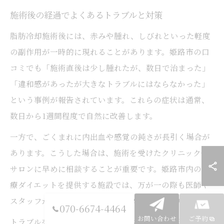
施術後の経過でよくあるトラブルと対策
脂肪冷却施術後には、赤みや腫れ、しびれといった軽度
の副作用が一時的に現れることがあります。姫路市の口
コミでも「施術直後は少し腫れたが、数日で治まった」
「違和感があったが大きなトラブルにはならなかった」
という事例が報告されています。これらの症状は通常、
数日から1週間程度で自然に改善します。
一方で、ごくまれに内出血や感覚の鈍さが長引く場合が
あります。こうした場合は、施術を受けたクリニックや
サロンに早めに相談することが重要です。姫路市内の医
療ダイエットを提供する施設では、万が一の際も医師や
スタッフが迅速に対応してくれる体制が整っています。
070-6674-4464
お問い合わせ
ご予約
トラブルを予防するためには、カウンセリング時に持病