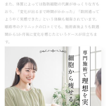
また、体質によっては脂肪細胞の代謝がゆっくりな方も
おり、「変化が出るまで時間がかかった」「数回通って
ようやく実感できた」という体験も報告されています。
姫路市のクリニックの口コミでも、施術直後よりも数週
間から1か月後に変化を感じたというケースが目立ちま
す。
効果を実感しやすくするためには、カウンセリングで自
分の体質や生活習慣をしっかり伝え、複数回の施術やア
フターケアを検討することが重要です。過度な期待を避
け、現実的な目標設定を行いましょう。
脂肪冷却と他施術との効果の違いを比較
脂肪冷却と他の痩身施術（例えばハイフや脂肪吸引）を
比較すると、脂肪冷却は切らずに部分痩せができる点が