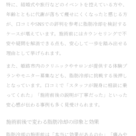
特に、結婚式や旅行などのイベントを控えている方や、
脂肪冷却後に実感できる変化の時期を解説
年齢とともに代謝が落ちて痩せにくくなったと感じる方
施術後の脂肪冷却アフターケアポイント
が、口コミやSNSでの評判を参考に脂肪冷却を検討する
姫路発脂肪冷却を受ける前に知るべきこと
ケースが増えています。施術前にはカウンセリングで不
脂肪冷却前に知りたい施術の流れと注意点
安や疑問を解消できる点も、安心して一歩を踏み出せる
脂肪冷却のカウンセリングで確認すべき事
理由として挙げられます。
項
また、姫路市内のクリニックやサロンが提供する体験プ
脂肪冷却施術前に役立つ準備と心構え解説
ランやモニター募集なども、脂肪冷却に挑戦する後押し
脂肪冷却の副作用やリスクを事前に把握
となっています。口コミで「スタッフが親身に相談に乗
自分に合う脂肪冷却方法の選び方とポイン
ってくれた」「施術前後の説明が丁寧だった」といった
ト
安心感が伝わる事例も多く見受けられます。
施術前後で変わる脂肪冷却の印象と効果
脂肪冷却の施術前は「本当に効果があるのか」「痛みや