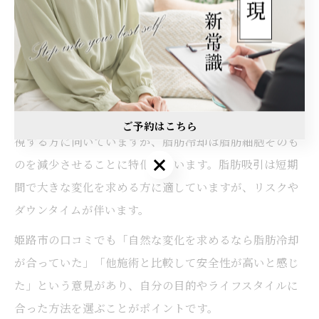
大きな特徴です。口コミでは「ダウンタイムがほとんど
なく、仕事や家事に支障が出なかった」「痛みが少な
い」といった声が多く、忙しい方や初めての方にも選ば
れています。
一方、ハイフは皮膚の引き締めやリフトアップ効果を重
ご予約はこちら
視する方に向いていますが、脂肪冷却は脂肪細胞そのも
のを減少させることに特化しています。脂肪吸引は短期
間で大きな変化を求める方に適していますが、リスクや
ダウンタイムが伴います。
姫路市の口コミでも「自然な変化を求めるなら脂肪冷却
が合っていた」「他施術と比較して安全性が高いと感じ
た」という意見があり、自分の目的やライフスタイルに
合った方法を選ぶことがポイントです。