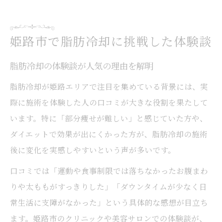
女性視点で見る脂肪冷却のリアルな感想
脂肪冷却の効果は本当に実感できる？
姫路市で脂肪冷却に挑戦した体験談
脂肪冷却の効果を実感したリアルな声
脂肪冷却は1回でどれだけ痩せるのか体験談
脂肪冷却の体験談が人気の理由を解明
部分痩せに脂肪冷却が有効な理由と実例
脂肪冷却が姫路エリアで注目を集めている背景には、実
際に施術を体験した人の口コミが大きな役割を果たして
脂肪冷却効果ないと感じた人の特徴と原因
います。特に「部分痩せが難しい」と感じていた方や、
脂肪冷却と他施術との効果の違いを比較
ダイエットで効果が出にくかった方が、脂肪冷却の施術
口コミで話題の脂肪冷却を徹底検証
後に変化を実感しやすいという声が多いです。
脂肪冷却の口コミからわかる満足度の傾向
口コミでは「運動や食事制限では落ちなかったお腹まわ
脂肪冷却の兵庫エリア口コミ徹底ピックア
りや太ももがすっきりした」「ダウンタイムが少なく日
ップ
常生活に支障がなかった」という具体的な感想が目立ち
口コミで多い脂肪冷却の評価と注意点まと
ます。姫路市のクリニックや美容サロンでの体験談が、