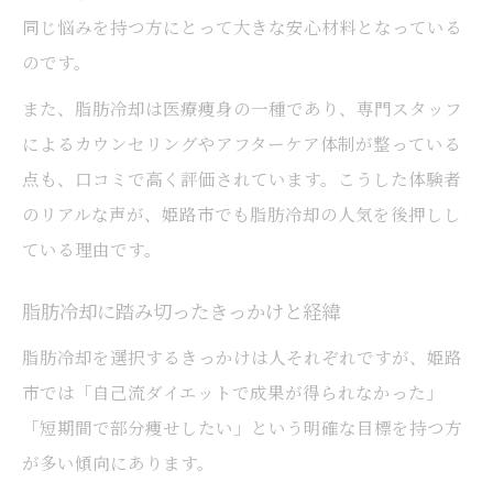
め
同じ悩みを持つ方にとって大きな安心材料となっている
脂肪冷却おすすめポイントを口コミで検証
のです。
脂肪冷却口コミから見る人気の理由と特徴
また、脂肪冷却は医療痩身の一種であり、専門スタッフ
部分痩せなら脂肪冷却が最適な理由
によるカウンセリングやアフターケア体制が整っている
脂肪冷却が部分痩せに強い理由を徹底解説
点も、口コミで高く評価されています。こうした体験者
脂肪冷却で叶える理想のボディライン戦略
のリアルな声が、姫路市でも脂肪冷却の人気を後押しし
脂肪冷却と他施術の部分痩せ効果を比較
ている理由です。
脂肪冷却の体験談に見る部分痩せ事例集
脂肪冷却に踏み切ったきっかけと経緯
脂肪冷却がリバウンドしにくい理由と実感
脂肪冷却を選択するきっかけは人それぞれですが、姫路
脂肪冷却の施術後経過と実際の変化
市では「自己流ダイエットで成果が得られなかった」
脂肪冷却後に現れる体の変化とその理由
「短期間で部分痩せしたい」という明確な目標を持つ方
施術後の経過でよくあるトラブルと対策
が多い傾向にあります。
脂肪冷却のダウンタイムはどれくらい？