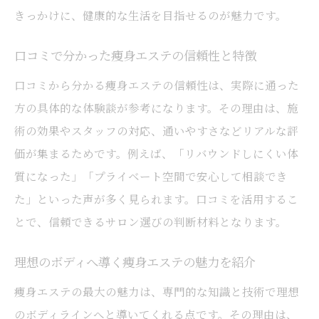
きっかけに、健康的な生活を目指せるのが魅力です。
短期集中と長期的施術プランの選び方
痩身エステで目標達成する期間と注意点
口コミで分かった痩身エステの信頼性と特徴
効果的な痩身施術の頻度とスケジュール
口コミから分かる痩身エステの信頼性は、実際に通った
理想のボディラインを目指す回数の考え方
方の具体的な体験談が参考になります。その理由は、施
ブライダルにも人気の痩身プラン紹介
術の効果やスタッフの対応、通いやすさなどリアルな評
ブライダル前の痩身エステで自信を持つ方
価が集まるためです。例えば、「リバウンドしにくい体
法
質になった」「プライベート空間で安心して相談でき
た」といった声が多く見られます。口コミを活用するこ
特別な日のための痩身プラン活用術
とで、信頼できるサロン選びの判断材料となります。
痩身エステで叶える美しいブライダル準備
目的別に選べる痩身プランの特徴と利点
理想のボディへ導く痩身エステの魅力を紹介
ブライダルエステ体験者のリアルな声を紹
痩身エステの最大の魅力は、専門的な知識と技術で理想
介
のボディラインへと導いてくれる点です。その理由は、