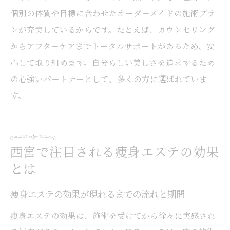
美しい花嫁を目指す痩身サロンの選び方
個別の体質や目標に合わせたオーダーメイドの施術プラ
西宮で話題の痩身エステ選びのコツ
ンが充実しているからです。たとえば、カウンセリング
痩身エステ選びで後悔しないためのポイン
からアフターケアまでトータルサポートがあるため、安
ト
心して取り組めます。自分らしい美しさを追求するため
西宮で見つける信頼できる痩身サロンの特
の心強いパートナーとして、多くの方に選ばれていま
徴
す。
口コミから学ぶ痩身エステの選び方の工夫
自分に合う痩身エステを見極めるチェック
項目
西宮で注目される痩身エステの効果
痩身エステサロン選びで意識したい比較基
とは
準
痩身エステの効果が現れるまでの流れと期間
長く通いたくなる痩身サロンの見分け方
痩身エステの効果は、施術を受けてから徐々に実感され
健康美を目指す女性が選ぶ痩身エステ活用法