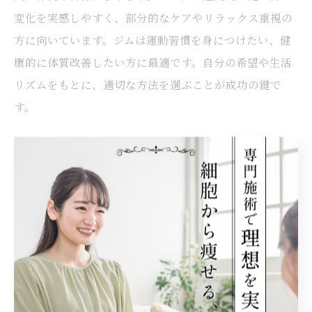
変化を実感しやすく、部分的なケアやリラックス重視の
方に向いています。ジムは運動習慣を身につけたい、健
康的に体質改善したい方に最適です。自分の希望や生活
リズムをもとに、適切な方法を選ぶことが成功の鍵で
す。
ジム通いと痩身エステのメリット・デメリット
ジムのメリットは筋力アップや体力向上、健康維持の効
果が期待できる点です。しかし、継続には自己管理や時
間の確保が必要です。一方、痩身エステは専門スタッフ
のサポートを受けながら、リラックスしつつ効率的にケ
アできるのが魅力ですが、即効性や持続性には個人差が
あります。両者の特徴を理解し、自分に合った方法を選
びましょう。