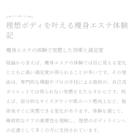
痩身エステ体験後の変化と生活習慣の見直
し
理想ボディを叶える痩身エステ体験
口コミで分かった痩身エステの信頼性と特
記
徴
理想のボディへ導く痩身エステの魅力を紹
痩身エステの体験で実感した効果と満足度
介
結論から言えば、痩身エステの体験では目に見える変化
西宮で注目される痩身エステの効果とは
とともに高い満足度が得られることが多いです。その理
痩身エステの効果が現れるまでの流れと期
由は、専門的な機器やプロの手技による施術が、自己流
間
ダイエットでは得られない実感をもたらすからです。例
西宮で話題の痩身エステ効果を徹底解説
えば、部分的なサイズダウンや肌のハリ感向上など、施
痩身エステで得られる健康面へのメリット
術後すぐに実感できる変化があります。体験を通じて、
継続的なケアの重要性を理解し、理想のボディラインへ
リバウンドしにくい痩身の秘訣とその理由
の近道として多くの方に支持されています。
痩身エステの施術で感じた体質変化の実例