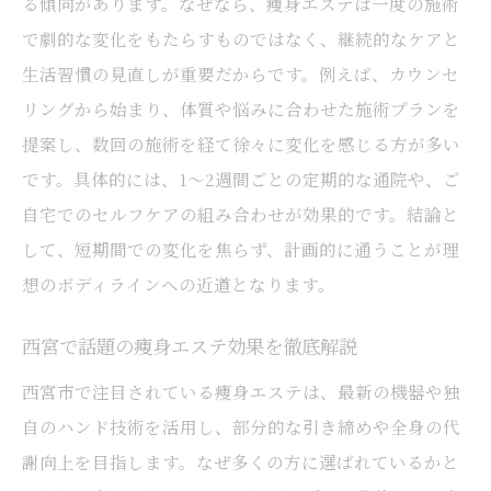
る傾向があります。なぜなら、痩身エステは一度の施術
健康美を追求する女性におすすめの痩身法
で劇的な変化をもたらすものではなく、継続的なケアと
痩身エステで叶える健康的なボディメイク
生活習慣の見直しが重要だからです。例えば、カウンセ
術
リングから始まり、体質や悩みに合わせた施術プランを
ライフスタイルに合わせた痩身エステの選
提案し、数回の施術を経て徐々に変化を感じる方が多い
択肢
です。具体的には、1～2週間ごとの定期的な通院や、ご
痩身エステと健康管理を両立するコツ
自宅でのセルフケアの組み合わせが効果的です。結論と
美容と健康を両立した痩身施術の魅力
して、短期間での変化を焦らず、計画的に通うことが理
女性が実践する健康美のための痩身活用法
想のボディラインへの近道となります。
西宮で話題の痩身エステ効果を徹底解説
西宮市で注目されている痩身エステは、最新の機器や独
自のハンド技術を活用し、部分的な引き締めや全身の代
謝向上を目指します。なぜ多くの方に選ばれているかと