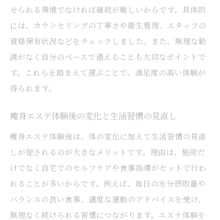
せられる環境でなければ継続が難しいからです。具体的
痩身エステで叶えるリバウンド対策の秘訣
には、カウンセリングの丁寧さや衛生管理、スタッフの
体質改善に効果的な痩身エステのサポート
資格保有状況などをチェックしました。また、無理な勧
内容
誘がなく自分のペースで通えることも大切なポイントで
長く続く痩身効果を実感する生活習慣の工
す。これらを踏まえて選ぶことで、満足度の高い体験が
夫
得られます。
リバウンドしない体を作るためのサロン活
用法
痩身エステ体験後の変化と生活習慣の見直し
痩身エステと食生活アドバイスの重要性
痩身エステ体験後は、体の変化に加えて生活習慣の見直
健康的に痩せるための体質改善ステップ
しが促されるのが大きなメリットです。理由は、施術だ
けでなく自宅でのセルフケアや食事指導がセットで行わ
施術回数や効果の目安を徹底解説
れることが多いからです。例えば、毎日の水分摂取量や
痩身エステの効果が出る施術回数の目安
バランスの良い食事、適度な運動のアドバイスを受け、
は？
無理なく続けられる習慣につながります。エステ体験を
効果を実感するための痩身エステ回数例