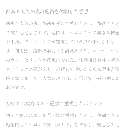
長期的な痩身効果を実感するためのポイン
西宮で人気の痩身施術を体験した感想
ト
西宮で人気の痩身施術を受けて感じたのは、施術ごとの
エステとジムで迷ったら知っておきたい痩身事
特徴と心地よさです。理由は、サロンごとに異なる機器
情
や手技、アフターケアが充実している点が挙げられま
痩身エステとジムの違いを比較して解説
す。例えば、最新機器による温熱ケアや、マンツーマン
痩身に効果的な選択はエステかジムかを考
のカウンセリングが印象的でした。体験後は身体の軽さ
える
やリラックス感があり、継続して通いたくなる理由が明
ジム通いと痩身エステのメリット・デメリッ
確になりました。人気の理由は、結果と安心感の両立に
ト
あります。
効率的な痩身を目指すなら知りたい選び方
初めての痩身エステ選びで重視したポイント
痩身エステと運動の組み合わせ活用法
初めて痩身エステを選ぶ際に重視したのは、信頼できる
自分に合った痩身方法を見極めるコツ
施術内容とサロンの雰囲気です。なぜなら、安心して任
リバウンドしにくい体質づくりをサポート