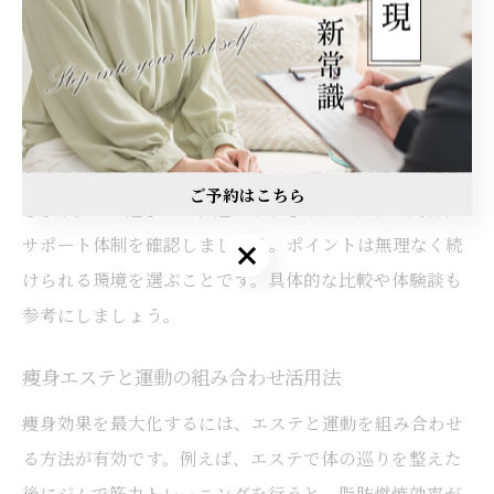
効率的な痩身を目指すなら知りたい選び方
効率的な痩身には、自分に合ったエステやジムを選ぶこ
とが重要です。信頼できるサロンでは、カウンセリング
や体質診断を実施し、一人ひとりに合ったプランを提案
ご予約はこちら
します。ジム選びでは、通いやすさやプログラム内容、
サポート体制を確認しましょう。ポイントは無理なく続
けられる環境を選ぶことです。具体的な比較や体験談も
参考にしましょう。
痩身エステと運動の組み合わせ活用法
痩身効果を最大化するには、エステと運動を組み合わせ
る方法が有効です。例えば、エステで体の巡りを整えた
後にジムで筋力トレーニングを行うと、脂肪燃焼効率が