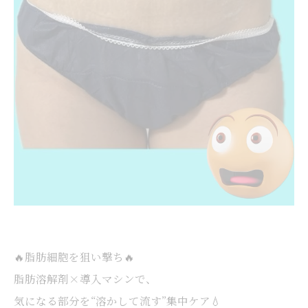
🔥脂肪細胞を狙い撃ち🔥
脂肪溶解剤×導入マシンで、
気になる部分を“溶かして流す”集中ケア💧