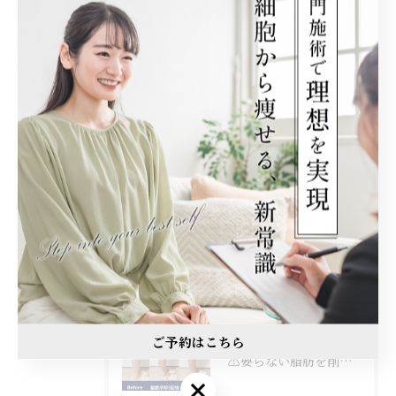
全てのカテゴリー
加古川市の痩身
神戸市の痩身
姫路市の痩身
三木市の痩身
西宮市の痩身
最近の投稿
Recent Posts
ご予約はこちら
2026/07/12
⚠️要らない脂肪を削ぎ落とし⚠️