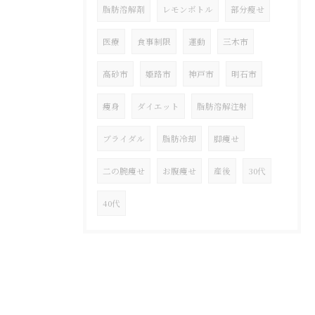
脂肪溶解剤
レモンボトル
部分瘦せ
医療
食事制限
運動
三木市
高砂市
姫路市
神戸市
明石市
痩身
ダイエット
脂肪溶解注射
ブライダル
脂肪冷却
脚痩せ
二の腕痩せ
お腹痩せ
産後
30代
40代