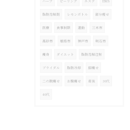
ハーブ
ピーリング
エステ
EMS
脂肪溶解剤
レモンボトル
部分瘦せ
医療
食事制限
運動
三木市
高砂市
姫路市
神戸市
明石市
痩身
ダイエット
脂肪溶解注射
ブライダル
脂肪冷却
脚痩せ
二の腕痩せ
お腹痩せ
産後
30代
40代