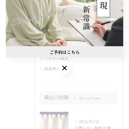
全てのカテゴリー
加古川市の痩身
神戸市の痩身
姫路市の痩身
ご予約はこちら
三木市の痩身
西宮市の痩身
最近の投稿
Recent Posts
2026/07/12
⚠️要らない脂肪を削ぎ落とし⚠️