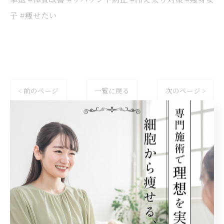
子 #痩せたい
< 前のページ
一覧に戻る
次のページ >
関連タグ
#脂肪冷却
カテゴリー
Categories