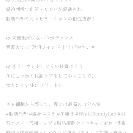
温冷刺激で血流・リンパが促進され、
脂肪冷却やキャビテーションの相性抜群！
🌿 ③露出が少ない今がチャンス
春夏までに“理想ライン”を仕上げやすい🌸
🌿 ④リバウンドしにくい体質づくり
冬にしっかり代謝ケアをしておくことで、
太りにくい体にリセット✨
さぁ細胞から整えて、春には最高の自分へ💙
#脂肪冷却 #痩身エステ #冬痩せ #WhiteBeautyLab #明
石エステ #代謝アップ #脂肪細胞ケア #キャビゼロ #脂肪
撃退 #体質改善 #リバウンド防止 #冷え太り対策 #痩身女